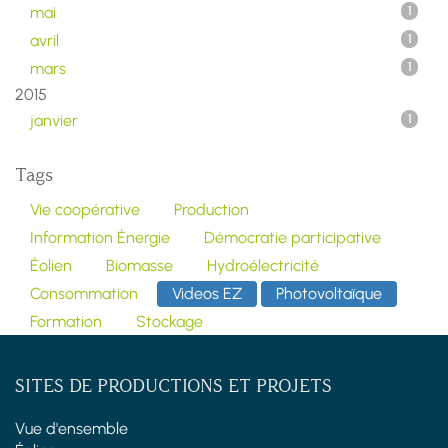
mai
1
avril
1
mars
1
2015
janvier
1
Tags
Vie coopérative
Production
Information Énergie
Démocratie participative
Éolien
Biomasse
Hydroélectricité
Consommation
Videos EZ
Photovoltaïque
Formation
Stockage
SITES DE PRODUCTIONS ET PROJETS
Vue d'ensemble