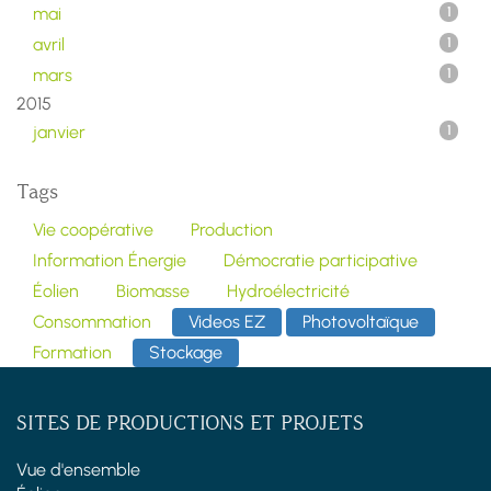
mai
1
avril
1
mars
1
2015
janvier
1
Tags
Vie coopérative
Production
Information Énergie
Démocratie participative
Éolien
Biomasse
Hydroélectricité
Consommation
Videos EZ
Photovoltaïque
Formation
Stockage
SITES DE PRODUCTIONS ET PROJETS
Vue d'ensemble