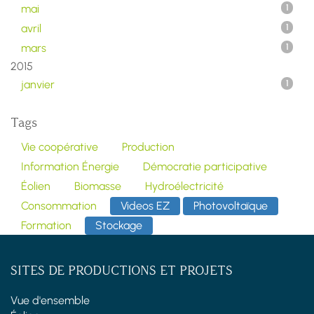
mai
1
avril
1
mars
1
2015
janvier
1
Tags
Vie coopérative
Production
Information Énergie
Démocratie participative
Éolien
Biomasse
Hydroélectricité
Consommation
Videos EZ
Photovoltaïque
Formation
Stockage
SITES DE PRODUCTIONS ET PROJETS
Vue d'ensemble