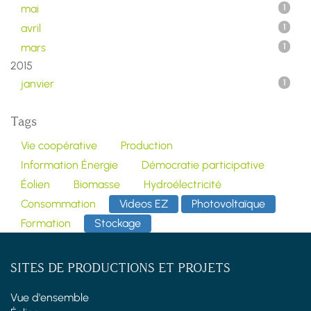
mai
1
avril
1
mars
1
2015
janvier
1
Tags
Vie coopérative
Production
Information Énergie
Démocratie participative
Éolien
Biomasse
Hydroélectricité
Consommation
Videos EZ
Photovoltaïque
Formation
Stockage
SITES DE PRODUCTIONS ET PROJETS
Vue d'ensemble