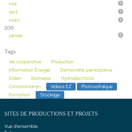
mai
1
avril
1
mars
1
2015
janvier
1
Tags
Vie coopérative
Production
Information Énergie
Démocratie participative
Éolien
Biomasse
Hydroélectricité
Consommation
Videos EZ
Photovoltaïque
Formation
Stockage
SITES DE PRODUCTIONS ET PROJETS
Vue d'ensemble