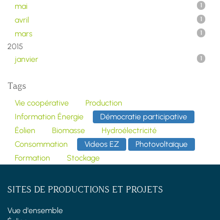
mai
1
avril
1
mars
1
2015
janvier
1
Tags
Vie coopérative
Production
Information Énergie
Démocratie participative
Éolien
Biomasse
Hydroélectricité
Consommation
Videos EZ
Photovoltaïque
Formation
Stockage
SITES DE PRODUCTIONS ET PROJETS
Vue d'ensemble