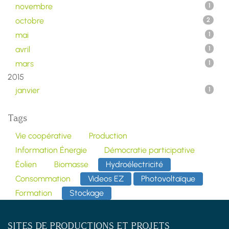
novembre
1
octobre
2
mai
1
avril
1
mars
1
2015
janvier
1
Tags
Vie coopérative
Production
Information Énergie
Démocratie participative
Éolien
Biomasse
Hydroélectricité
Consommation
Videos EZ
Photovoltaïque
Formation
Stockage
SITES DE PRODUCTIONS ET PROJETS