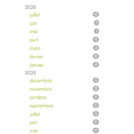
2026
juillet
4
juin
1
mai
1
avril
4
mars
3
février
5
janvier
4
2025
décembre
4
novembre
5
octobre
5
septembre
5
juillet
4
juin
5
mai
5