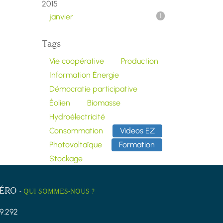
2015
janvier
1
Tags
Vie coopérative
Production
Information Énergie
Démocratie participative
Éolien
Biomasse
Hydroélectricité
Consommation
Videos EZ
Photovoltaïque
Formation
Stockage
ZÉRO
-
QUI SOMMES-NOUS ?
9.292