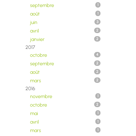
septembre
1
août
1
juin
3
avril
2
janvier
2
2017
octobre
4
septembre
2
août
2
mars
2
2016
novembre
1
octobre
2
mai
1
avril
1
mars
1