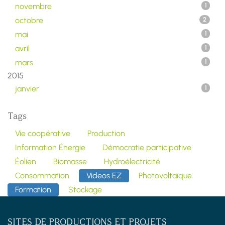
novembre
1
octobre
2
mai
1
avril
1
mars
1
2015
janvier
1
Tags
Vie coopérative
Production
Information Énergie
Démocratie participative
Éolien
Biomasse
Hydroélectricité
Consommation
Videos EZ
Photovoltaïque
Formation
Stockage
SITES DE PRODUCTIONS ET PROJETS