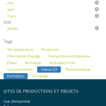
mai
1
avril
1
mars
1
2015
janvier
1
Tags
Vie coopérative
Production
Information Énergie
Démocratie participative
Éolien
Biomasse
Hydroélectricité
Consommation
Videos EZ
Photovoltaïque
Formation
Stockage
SITES DE PRODUCTIONS ET PROJETS
Vue d'ensemble