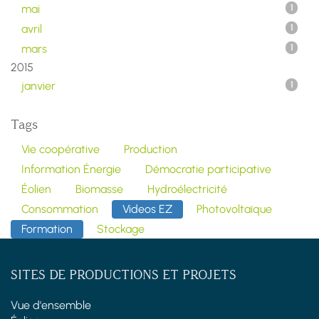
mai
1
avril
1
mars
1
2015
janvier
1
Tags
Vie coopérative
Production
Information Énergie
Démocratie participative
Éolien
Biomasse
Hydroélectricité
Consommation
Videos EZ
Photovoltaïque
Formation
Stockage
SITES DE PRODUCTIONS ET PROJETS
Vue d'ensemble