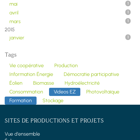
mai
1
avril
1
mars
1
2015
janvier
1
Tags
Vie coopérative
Production
Information Énergie
Démocratie participative
Éolien
Biomasse
Hydroélectricité
Consommation
Videos EZ
Photovoltaïque
Formation
Stockage
SITES DE PRODUCTIONS ET PROJETS
Vue d'ensemble