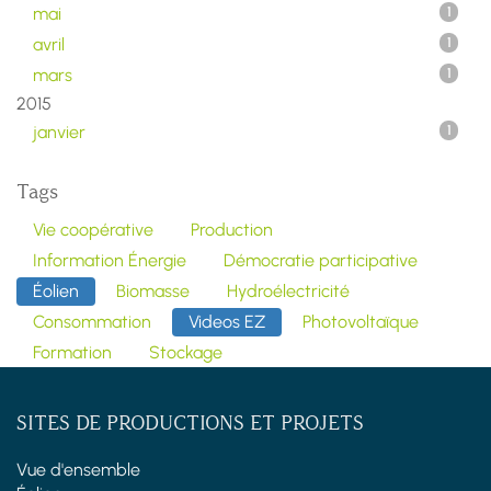
mai
1
avril
1
mars
1
2015
janvier
1
Tags
Vie coopérative
Production
Information Énergie
Démocratie participative
Éolien
Biomasse
Hydroélectricité
Consommation
Videos EZ
Photovoltaïque
Formation
Stockage
SITES DE PRODUCTIONS ET PROJETS
Vue d'ensemble