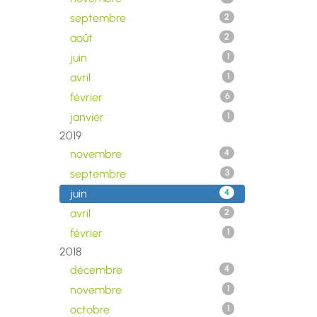
septembre
2
août
2
juin
1
avril
1
février
6
janvier
1
2019
novembre
4
septembre
3
juin
4
avril
2
février
1
2018
décembre
4
novembre
1
octobre
1