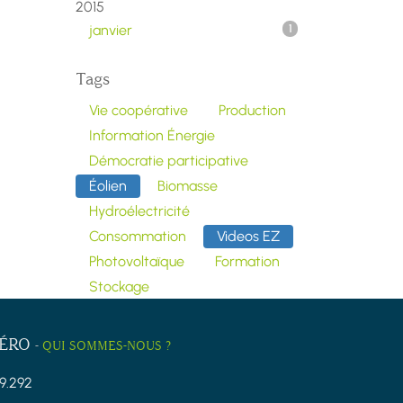
2015
janvier
1
Tags
Vie coopérative
Production
Information Énergie
Démocratie participative
Éolien
Biomasse
Hydroélectricité
Consommation
Videos EZ
Photovoltaïque
Formation
Stockage
ZÉRO
-
QUI SOMMES-NOUS ?
9.292