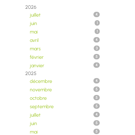
2026
juillet
4
juin
1
mai
1
avril
4
mars
3
février
5
janvier
4
2025
décembre
4
novembre
5
octobre
5
septembre
5
juillet
4
juin
5
mai
5