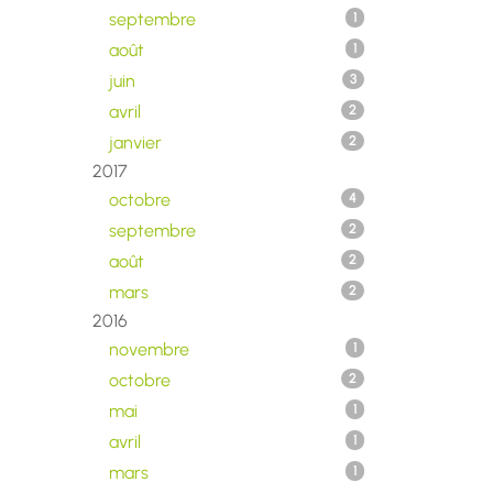
septembre
1
août
1
juin
3
avril
2
janvier
2
2017
octobre
4
septembre
2
août
2
mars
2
2016
novembre
1
octobre
2
mai
1
avril
1
mars
1