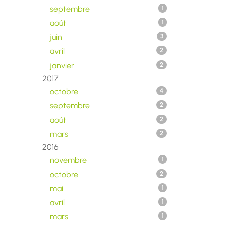
septembre
1
août
1
juin
3
avril
2
janvier
2
2017
octobre
4
septembre
2
août
2
mars
2
2016
novembre
1
octobre
2
mai
1
avril
1
mars
1