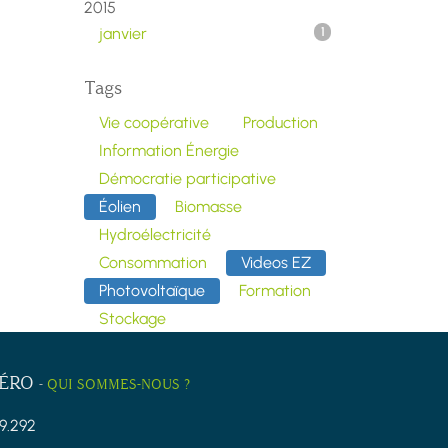
2015
janvier
1
Tags
Vie coopérative
Production
Information Énergie
Démocratie participative
Éolien
Biomasse
Hydroélectricité
Consommation
Videos EZ
Photovoltaïque
Formation
Stockage
ZÉRO
-
QUI SOMMES-NOUS ?
9.292