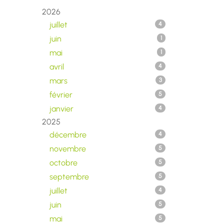
2026
juillet
4
juin
1
mai
1
avril
4
mars
3
février
5
janvier
4
2025
décembre
4
novembre
5
octobre
5
septembre
5
juillet
4
juin
5
mai
5