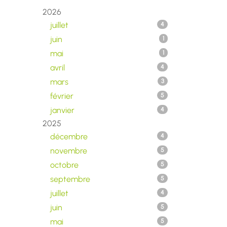
2026
juillet
4
juin
1
mai
1
avril
4
mars
3
février
5
janvier
4
2025
décembre
4
novembre
5
octobre
5
septembre
5
juillet
4
juin
5
mai
5