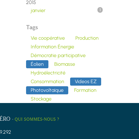
2015
janvier
1
Tags
Vie coopérative
Production
Information Énergie
Démocratie participative
Éolien
Biomasse
Hydroélectricité
Consommation
Videos EZ
Photovoltaïque
Formation
Stockage
ZÉRO
-
QUI SOMMES-NOUS ?
9.292