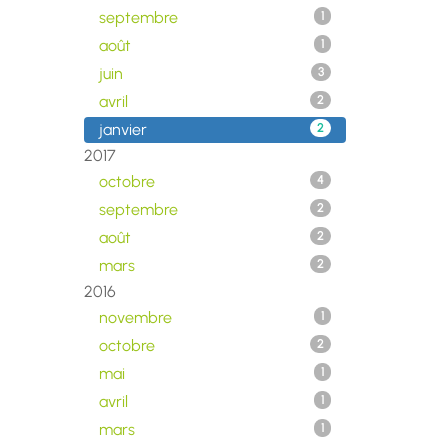
septembre
1
août
1
juin
3
avril
2
janvier
2
2017
octobre
4
septembre
2
août
2
mars
2
2016
novembre
1
octobre
2
mai
1
avril
1
mars
1