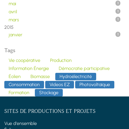
mai
1
avril
1
mars
1
2015
janvier
1
Tags
Vie coopérative
Production
Information Énergie
Démocratie participative
Éolien
Biomasse
Hydroélectricité
Consommation
Videos EZ
Photovoltaïque
Formation
Stockage
SITES DE PRODUCTIONS ET PROJETS
Vue d'ensemble