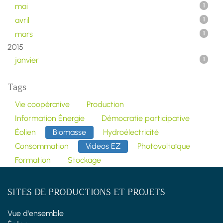
mai
1
avril
1
mars
1
2015
janvier
1
Tags
Vie coopérative
Production
Information Énergie
Démocratie participative
Éolien
Biomasse
Hydroélectricité
Consommation
Videos EZ
Photovoltaïque
Formation
Stockage
SITES DE PRODUCTIONS ET PROJETS
Vue d'ensemble