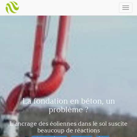
Togg
navig
La fondation en béton, un
problème ?
L'ancrage des éoliennes dans le sol suscite
beaucoup de réactions