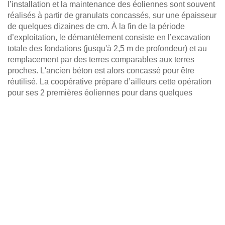
l’installation et la maintenance des éoliennes sont souvent
réalisés à partir de granulats concassés, sur une épaisseur
de quelques dizaines de cm. À la fin de la période
d’exploitation, le démantèlement consiste en l’excavation
totale des fondations (jusqu'à 2,5 m de profondeur) et au
remplacement par des terres comparables aux terres
proches. L'ancien béton est alors concassé pour être
réutilisé. La coopérative prépare d’ailleurs cette opération
pour ses 2 premières éoliennes pour dans quelques
années.
Dans certains cas, les exploitants conservent même la
fondation et remplacent leurs éoliennes en fin de vie par
des modèles de même taille mais plus efficaces.
Mentionnons enfin que le monde du béton et de l’acier
recherche tout deux activement des solutions pour
diminuer leurs émissions de CO2. Le bilan carbone
pourrait donc encore s’améliorer dans les années à venir.
Une emprise au sol limitée