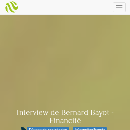
Togg
navig
Interview de Bernard Bayot -
Financité
Démocratie participative
Information Énergie