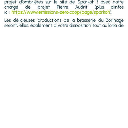
projet d’ombrières sur le site de Sparkoh ! avec notre
chargé de projet Pierre Audrit (plus d’infos
ici :
https://www.emissions-zero.coop/page/sparkoh
).
Les délicieuses productions de la brasserie du Borinage
seront, elles, également à votre disposition tout au long de
la soirée.
Au plaisir de vous y rencontrer !
SITES DE PRODUCTIONS ET PROJETS
Vue d'ensemble