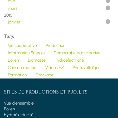
avril
1
mars
1
2015
janvier
1
Tags
Vie coopérative
Production
Information Énergie
Démocratie participative
Éolien
Biomasse
Hydroélectricité
Consommation
Videos EZ
Photovoltaïque
Formation
Stockage
SITES DE PRODUCTIONS ET PROJETS
Vue d'ensemble
Éolien
Hydroélectricité