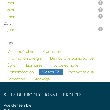
mai
1
avril
1
mars
1
2015
janvier
1
Tags
Vie coopérative
Production
Information Énergie
Démocratie participative
Éolien
Biomasse
Hydroélectricité
Consommation
Videos EZ
Photovoltaïque
Formation
Stockage
SITES DE PRODUCTIONS ET PROJETS
Vue d'ensemble