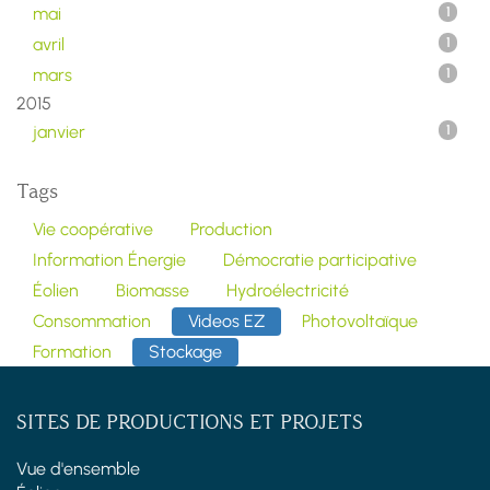
mai
1
avril
1
mars
1
2015
janvier
1
Tags
Vie coopérative
Production
Information Énergie
Démocratie participative
Éolien
Biomasse
Hydroélectricité
Consommation
Videos EZ
Photovoltaïque
Formation
Stockage
SITES DE PRODUCTIONS ET PROJETS
Vue d'ensemble