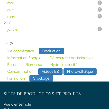
mai
1
avril
1
mars
1
2015
janvier
1
Tags
Vie coopérative
Production
Information Énergie
Démocratie participative
Éolien
Biomasse
Hydroélectricité
Consommation
Videos EZ
Photovoltaïque
Formation
Stockage
SITES DE PRODUCTIONS ET PROJETS
Vue d'ensemble