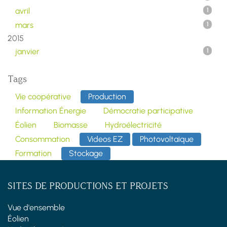
avril
1
mars
1
2015
janvier
1
Tags
Vie coopérative
Production
Information Énergie
Démocratie participative
Éolien
Biomasse
Hydroélectricité
Consommation
Videos EZ
Photovoltaïque
Formation
Stockage
SITES DE PRODUCTIONS ET PROJETS
Vue d'ensemble
Éolien