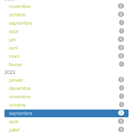
novembre
2
octobre
2
septembre
1
août
1
juin
4
avril
3
mars
3
février
1
2022
janvier
3
décembre
1
novembre
1
octobre
1
septembre
3
août
4
juillet
3