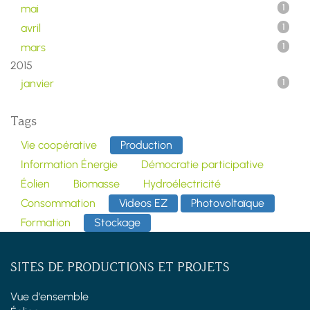
mai
1
avril
1
mars
1
2015
janvier
1
Tags
Vie coopérative
Production
Information Énergie
Démocratie participative
Éolien
Biomasse
Hydroélectricité
Consommation
Videos EZ
Photovoltaïque
Formation
Stockage
SITES DE PRODUCTIONS ET PROJETS
Vue d'ensemble