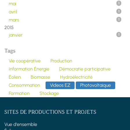
mai
1
avril
1
mars
1
2015
janvier
1
Tags
Vie coopérative
Production
Information Énergie
Démocratie participative
Éolien
Biomasse
Hydroélectricité
Consommation
Videos EZ
Photovoltaïque
Formation
Stockage
SITES DE PRODUCTIONS ET PROJETS
Vue d'ensemble