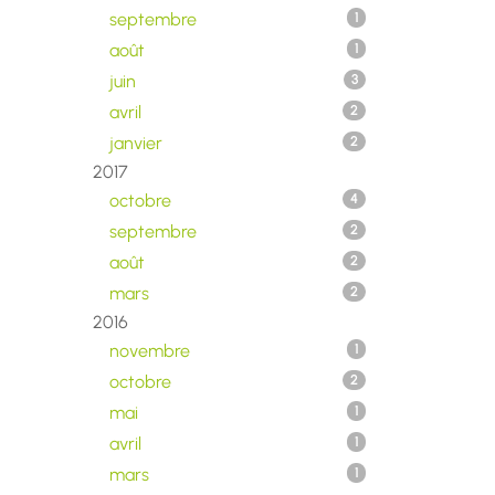
septembre
1
août
1
juin
3
avril
2
janvier
2
2017
octobre
4
septembre
2
août
2
mars
2
2016
novembre
1
octobre
2
mai
1
avril
1
mars
1