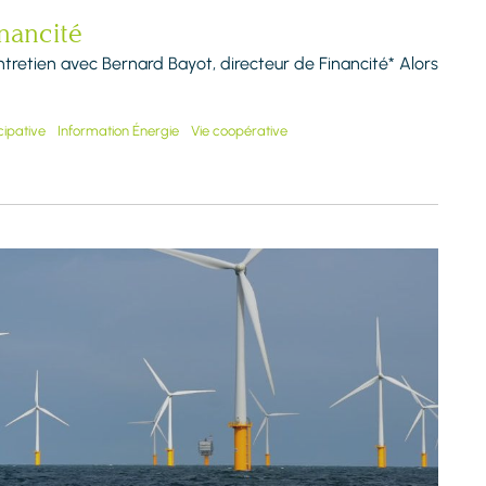
nancité
Entretien avec Bernard Bayot, directeur de Financité* Alors
cipative
Information Énergie
Vie coopérative