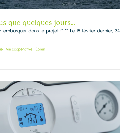
s que quelques jours...
 embarquer dans le projet !* ** Le 18 février dernier, 34
ie
Vie coopérative
Éolien