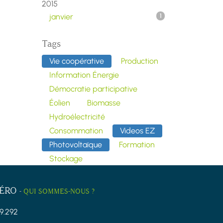
2015
janvier
1
Tags
Vie coopérative
Production
Information Énergie
Démocratie participative
Éolien
Biomasse
Hydroélectricité
Consommation
Videos EZ
Photovoltaïque
Formation
Stockage
ZÉRO
-
QUI SOMMES-NOUS ?
9.292