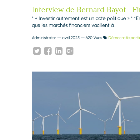
Interview de Bernard Bayot - Fi
* « Investir autrement est un acte politique » * *
que les marchés financiers vacillent à...
Administrator
—
avril 2025
— 620 Vues
Démocratie parti