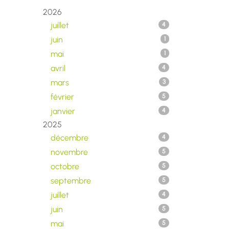
2026
juillet
4
juin
1
mai
1
avril
4
mars
3
février
5
janvier
4
2025
décembre
4
novembre
5
octobre
5
septembre
5
juillet
4
juin
5
mai
5