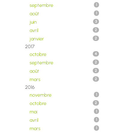
septembre
1
août
1
juin
3
avril
2
janvier
2
2017
octobre
4
septembre
2
août
2
mars
2
2016
novembre
1
octobre
2
mai
1
avril
1
mars
1