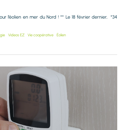
r l’éolien en mer du Nord ! ** Le 18 février dernier, *34
gie
Videos EZ
Vie coopérative
Éolien