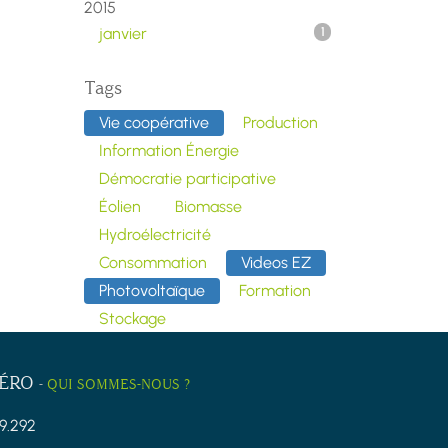
2015
janvier
1
Tags
Vie coopérative
Production
Information Énergie
Démocratie participative
Éolien
Biomasse
Hydroélectricité
Consommation
Videos EZ
Photovoltaïque
Formation
Stockage
ZÉRO
-
QUI SOMMES-NOUS ?
9.292