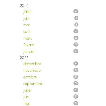
2026
juillet
4
juin
1
mai
1
avril
4
mars
3
février
5
janvier
4
2025
décembre
4
novembre
5
octobre
5
septembre
5
juillet
4
juin
5
mai
5