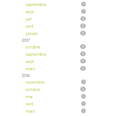
septembre
1
août
1
juin
3
avril
2
janvier
2
2017
octobre
4
septembre
2
août
2
mars
2
2016
novembre
1
octobre
2
mai
1
avril
1
mars
1