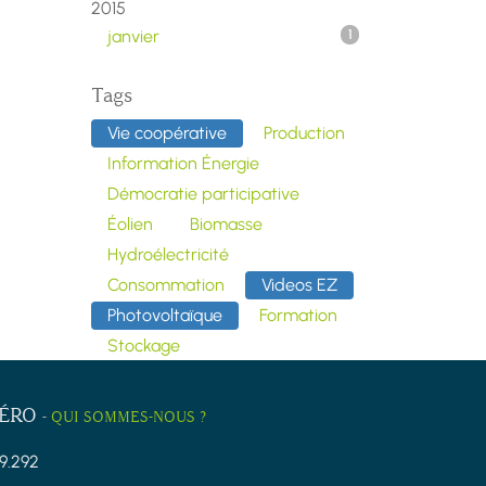
2015
janvier
1
Tags
Vie coopérative
Production
Information Énergie
Démocratie participative
Éolien
Biomasse
Hydroélectricité
Consommation
Videos EZ
Photovoltaïque
Formation
Stockage
ZÉRO
-
QUI SOMMES-NOUS ?
9.292