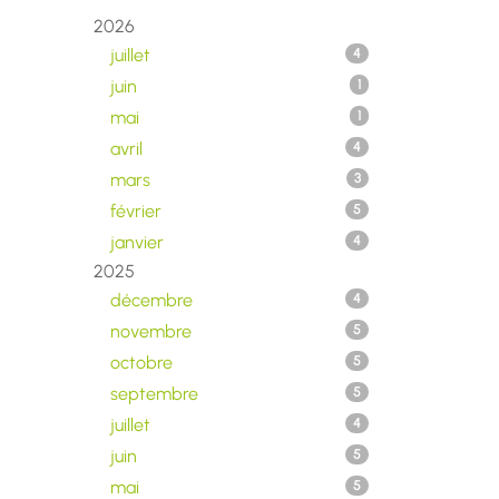
2026
juillet
4
juin
1
mai
1
avril
4
mars
3
février
5
janvier
4
2025
décembre
4
novembre
5
octobre
5
septembre
5
juillet
4
juin
5
mai
5