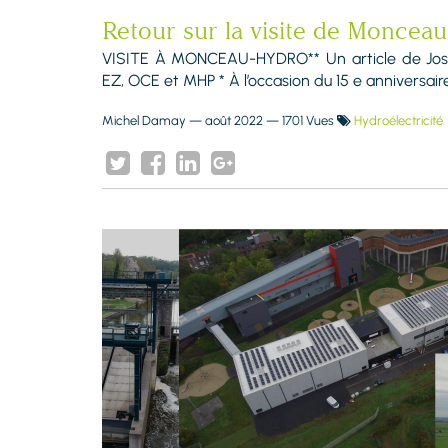
Retour sur la visite de Monceau
VISITE À MONCEAU-HYDRO** Un article de Joseph
EZ, OCE et MHP * À l’occasion du 15 e anniversaire.
Michel Damay
—
août 2022
— 1701 Vues
Hydroélectricité