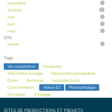
novembre
1
octobre
2
mai
1
avril
1
mars
1
2015
janvier
1
Tags
Vie coopérative
Production
Information Énergie
Démocratie participative
Éolien
Biomasse
Hydroélectricité
Consommation
Videos EZ
Photovoltaïque
Formation
Stockage
SITES DE PRODUCTIONS ET PROJETS