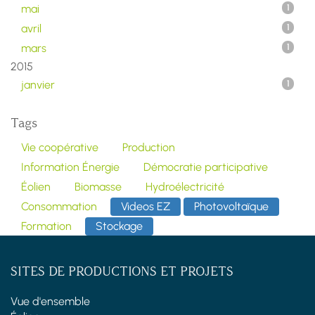
mai
1
avril
1
mars
1
2015
janvier
1
Tags
Vie coopérative
Production
Information Énergie
Démocratie participative
Éolien
Biomasse
Hydroélectricité
Consommation
Videos EZ
Photovoltaïque
Formation
Stockage
SITES DE PRODUCTIONS ET PROJETS
Vue d'ensemble