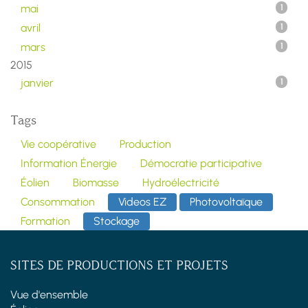
mai
1
avril
1
mars
1
2015
janvier
1
Tags
Vie coopérative
Production
Information Énergie
Démocratie participative
Éolien
Biomasse
Hydroélectricité
Consommation
Videos EZ
Photovoltaïque
Formation
Stockage
SITES DE PRODUCTIONS ET PROJETS
Vue d'ensemble