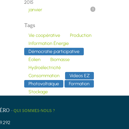
2015
janvier
1
Tags
Vie coopérative
Production
Information Énergie
Démocratie participative
Éolien
Biomasse
Hydroélectricité
Consommation
Videos EZ
Photovoltaïque
Formation
Stockage
ZÉRO
-
QUI SOMMES-NOUS ?
9.292