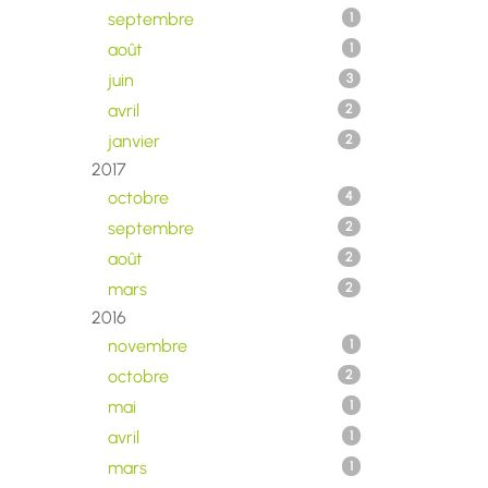
septembre
1
août
1
juin
3
avril
2
janvier
2
2017
octobre
4
septembre
2
août
2
mars
2
2016
novembre
1
octobre
2
mai
1
avril
1
mars
1