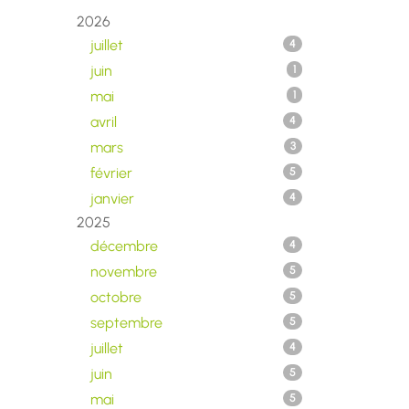
2026
juillet
4
juin
1
mai
1
avril
4
mars
3
février
5
janvier
4
2025
décembre
4
novembre
5
octobre
5
septembre
5
juillet
4
juin
5
mai
5