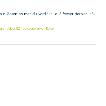
r l’éolien en mer du Nord ! ** Le 18 février dernier, *34
gie
Videos EZ
Vie coopérative
Éolien