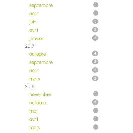
septembre
1
août
1
juin
3
avril
2
janvier
2
2017
octobre
4
septembre
2
août
2
mars
2
2016
novembre
1
octobre
2
mai
1
avril
1
mars
1