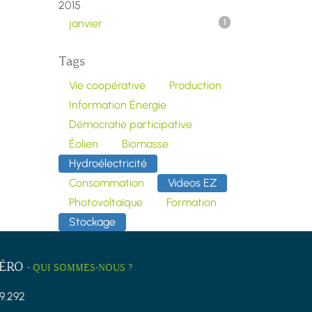
2015
janvier
1
Tags
Vie coopérative
Production
Information Énergie
Démocratie participative
Éolien
Biomasse
Hydroélectricité
Consommation
Videos EZ
Photovoltaïque
Formation
Stockage
ZÉRO
-
QUI SOMMES-NOUS ?
9.292