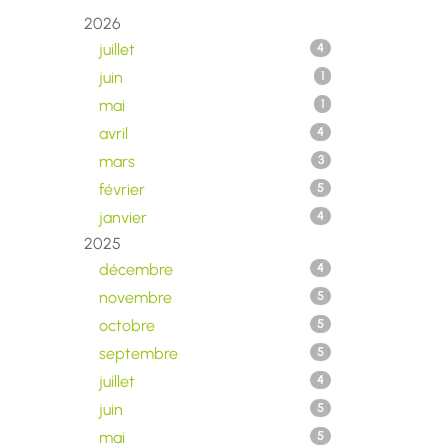
2026
juillet
4
juin
1
mai
1
avril
4
mars
3
février
5
janvier
4
2025
décembre
4
novembre
5
octobre
5
septembre
5
juillet
4
juin
5
mai
5