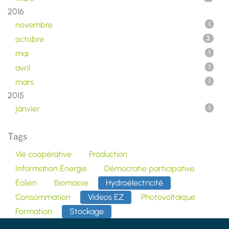
2016
novembre
1
octobre
2
mai
1
avril
1
mars
1
2015
janvier
1
Tags
Vie coopérative
Production
Information Énergie
Démocratie participative
Éolien
Biomasse
Hydroélectricité
Consommation
Videos EZ
Photovoltaïque
Formation
Stockage