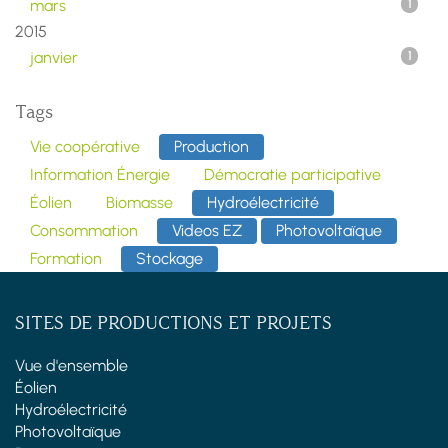
mars
1
2015
janvier
1
Tags
Vie coopérative
Production
Information Énergie
Démocratie participative
Éolien
Biomasse
Hydroélectricité
Consommation
Videos EZ
Photovoltaïque
Formation
Stockage
SITES DE PRODUCTIONS ET PROJETS
Vue d'ensemble
Éolien
Hydroélectricité
Photovoltaïque