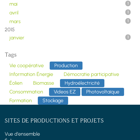
mai
1
avril
1
mars
1
2015
janvier
1
Tags
Vie coopérative
Production
Information Énergie
Démocratie participative
Éolien
Biomasse
Hydroélectricité
Consommation
Videos EZ
Photovoltaïque
Formation
Stockage
SITES DE PRODUCTIONS ET PROJETS
Vue d'ensemble