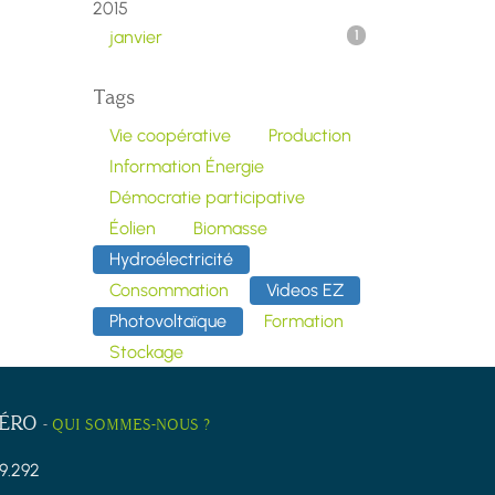
2015
janvier
1
Tags
Vie coopérative
Production
Information Énergie
Démocratie participative
Éolien
Biomasse
Hydroélectricité
Consommation
Videos EZ
Photovoltaïque
Formation
Stockage
ZÉRO
-
QUI SOMMES-NOUS ?
9.292