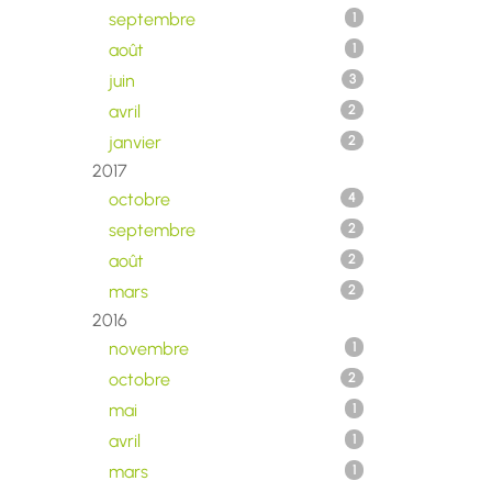
septembre
1
août
1
juin
3
avril
2
janvier
2
2017
octobre
4
septembre
2
août
2
mars
2
2016
novembre
1
octobre
2
mai
1
avril
1
mars
1