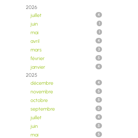
2026
juillet
4
juin
1
mai
1
avril
4
mars
3
février
5
janvier
4
2025
décembre
4
novembre
5
octobre
5
septembre
5
juillet
4
juin
5
mai
5