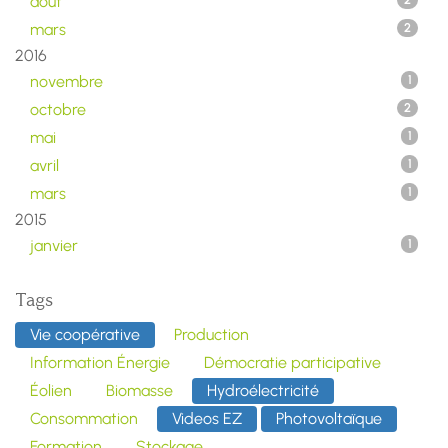
août
2
mars
2
2016
novembre
1
octobre
2
mai
1
avril
1
mars
1
2015
janvier
1
Tags
Vie coopérative
Production
Information Énergie
Démocratie participative
Éolien
Biomasse
Hydroélectricité
Consommation
Videos EZ
Photovoltaïque
Formation
Stockage