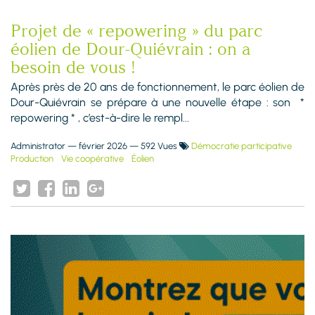
Projet de « repowering » du parc
éolien de Dour-Quiévrain : on a
besoin de vous !
Après près de 20 ans de fonctionnement, le parc éolien de
Dour-Quiévrain se prépare à une nouvelle étape : son *
repowering * , c’est-à-dire le rempl...
Administrator
—
février 2026
— 592 Vues
Démocratie participative
Production
Vie coopérative
Éolien