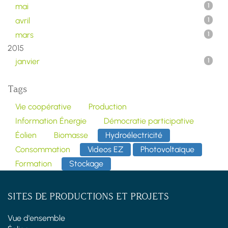
mai
1
avril
1
mars
1
2015
janvier
1
Tags
Vie coopérative
Production
Information Énergie
Démocratie participative
Éolien
Biomasse
Hydroélectricité
Consommation
Videos EZ
Photovoltaïque
Formation
Stockage
SITES DE PRODUCTIONS ET PROJETS
Vue d'ensemble