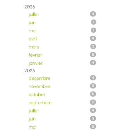
2026
juillet
4
juin
1
mai
1
avril
4
mars
3
février
5
janvier
4
2025
décembre
4
novembre
5
octobre
5
septembre
5
juillet
4
juin
5
mai
5