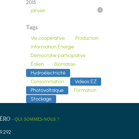
2015
janvier
1
Tags
Vie coopérative
Production
Information Énergie
Démocratie participative
Éolien
Biomasse
Hydroélectricité
Consommation
Videos EZ
Photovoltaïque
Formation
Stockage
ZÉRO
-
QUI SOMMES-NOUS ?
9.292