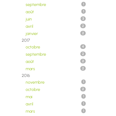
septembre
1
août
1
juin
3
avril
2
janvier
2
2017
octobre
4
septembre
2
août
2
mars
2
2016
novembre
1
octobre
2
mai
1
avril
1
mars
1