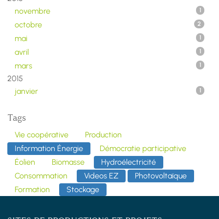
novembre
1
octobre
2
mai
1
avril
1
mars
1
2015
janvier
1
Tags
Vie coopérative
Production
Information Énergie
Démocratie participative
Éolien
Biomasse
Hydroélectricité
Consommation
Videos EZ
Photovoltaïque
Formation
Stockage