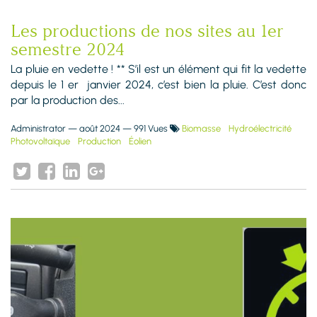
Les productions de nos sites au 1er
semestre 2024
La pluie en vedette ! ** S’il est un élément qui fit la vedette
depuis le 1 er janvier 2024, c’est bien la pluie. C’est donc
par la production des...
Administrator
—
août 2024
— 991 Vues
Biomasse
Hydroélectricité
Photovoltaïque
Production
Éolien