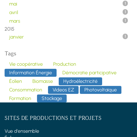
mai
1
avril
1
mars
1
2015
janvier
1
Tags
Vie coopérative
Production
Information Énergie
Démocratie participative
Éolien
Biomasse
Hydroélectricité
Consommation
Videos EZ
Photovoltaïque
Formation
Stockage
SITES DE PRODUCTIONS ET PROJETS
Vue d'ensemble