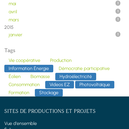
mai
1
avril
1
mars
1
2015
janvier
1
Tags
Vie coopérative
Production
Information Énergie
Démocratie participative
Éolien
Biomasse
Hydroélectricité
Consommation
Videos EZ
Photovoltaïque
Formation
Stockage
SITES DE PRODUCTIONS ET PROJETS
Vue d'ensemble