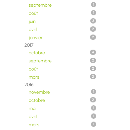
septembre
1
août
1
juin
3
avril
2
janvier
2
2017
octobre
4
septembre
2
août
2
mars
2
2016
novembre
1
octobre
2
mai
1
avril
1
mars
1