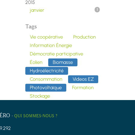
2015
janvier
1
Tags
Vie coopérative
Production
Information Énergie
Démocratie participative
Éolien
Biomasse
Hydroélectricité
Consommation
Videos EZ
Photovoltaïque
Formation
Stockage
ZÉRO
-
QUI SOMMES-NOUS ?
9.292