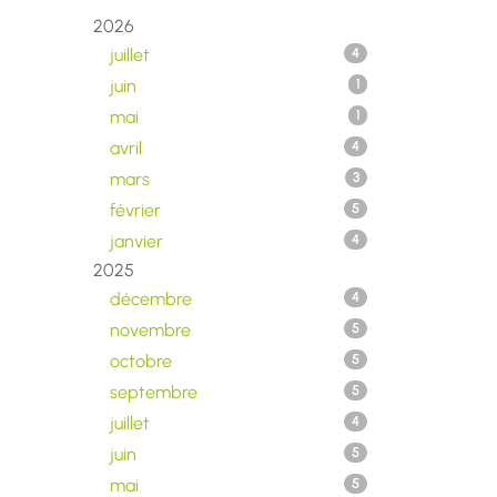
2026
juillet
4
juin
1
mai
1
avril
4
mars
3
février
5
janvier
4
2025
décembre
4
novembre
5
octobre
5
septembre
5
juillet
4
juin
5
mai
5