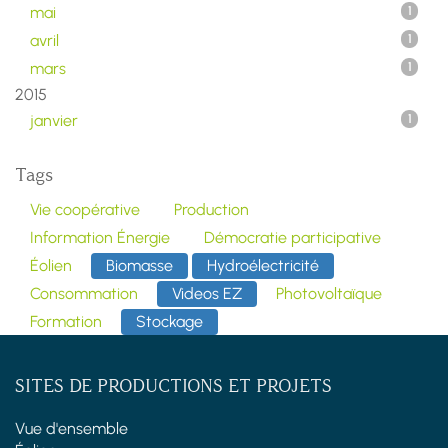
mai
1
avril
1
mars
1
2015
janvier
1
Tags
Vie coopérative
Production
Information Énergie
Démocratie participative
Éolien
Biomasse
Hydroélectricité
Consommation
Videos EZ
Photovoltaïque
Formation
Stockage
SITES DE PRODUCTIONS ET PROJETS
Vue d'ensemble