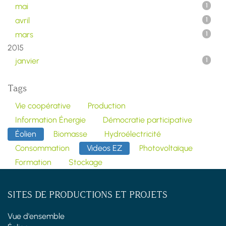
mai
1
avril
1
mars
1
2015
janvier
1
Tags
Vie coopérative
Production
Information Énergie
Démocratie participative
Éolien
Biomasse
Hydroélectricité
Consommation
Videos EZ
Photovoltaïque
Formation
Stockage
SITES DE PRODUCTIONS ET PROJETS
Vue d'ensemble